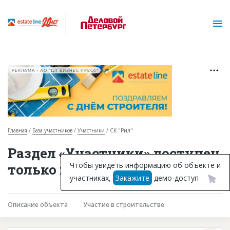
РЕКЛАМА • АО "ДП БИЗНЕС ПРЕСС"
Главная
База участников
Участники
СК "Рил"
О проекте
Раздел «Участники» доступен
Горячие объекты
Чтобы увидеть информацию об объекте и
только подписчикам
участниках,
Закажите
демо-доступ
База строящихся объектов
Инвестпроекты
Описание объекта
Участие в строительстве
Глоссарий