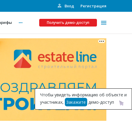
Вход
Регистрация
арифы
Получить демо-доступ
Платные услуги
ства
Рекламодателям
Call-центр
Инвестпроекты
ты
Чтобы увидеть информацию об объекте и
Подписка на Базу
участниках,
Закажите
демо-доступ
Пресс-релизы
Правила работы