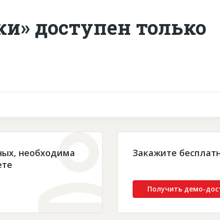
ки» доступен только
ных, необходима
Закажите бесплат
ете
Получить демо-дос