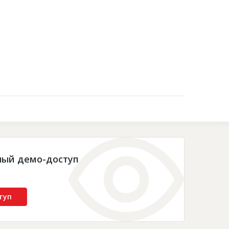
Контакты
ный демо-доступ
туп