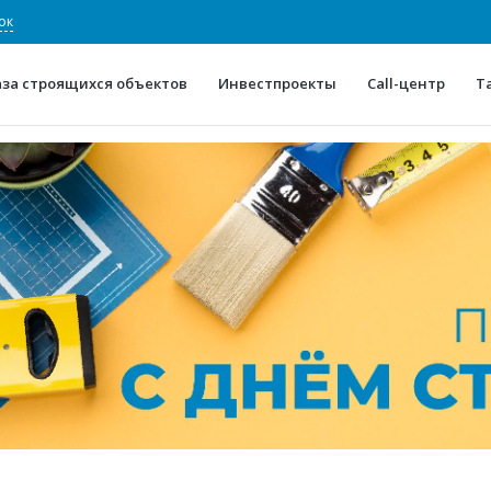
ок
аза строящихся объектов
Инвестпроекты
Call-центр
Т
О проекте
Конкурентные преимуще
Отзывы
Горячие объек
Глоссарий
Новости