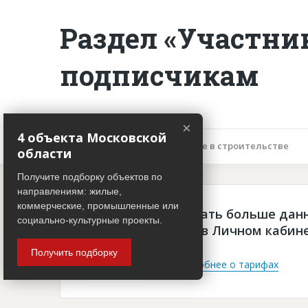
Раздел «Участни
подписчикам
×
4 объекта Московской
Описание объекта
Участие в строительстве
области
Получите подборку объектов по
направлениям: жилые,
коммерческие, промышленные или
Чтобы просматривать больше дан
социально-культурные проекты.
платная подписка в Личном кабин
Получить подборку
Войти
Подробнее о тарифах