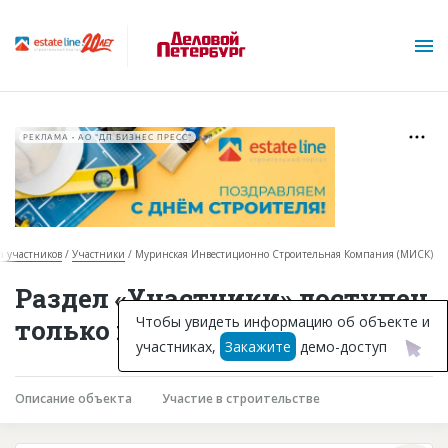
РЕКЛАМА • АО "ДП БИЗНЕС ПРЕСС"
а участников
Участники
Муринская Инвестиционно Строительная Компания (МИСК)
О проекте
Раздел «Участники» доступен
Горячие объекты
Чтобы увидеть информацию об объекте и
только подписчикам
участниках,
Закажите
демо-доступ
База строящихся объектов
Инвестпроекты
Описание объекта
Участие в строительстве
Глоссарий