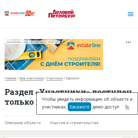
РЕКЛАМА • АО "ДП БИЗНЕС ПРЕСС"
Главная
База участников
Участники
Квалитет
О проекте
Раздел «Участники» доступен
Горячие объекты
Чтобы увидеть информацию об объекте и
только подписчикам
участниках,
Закажите
демо-доступ
База строящихся объектов
Инвестпроекты
Описание объекта
Участие в строительстве
Глоссарий