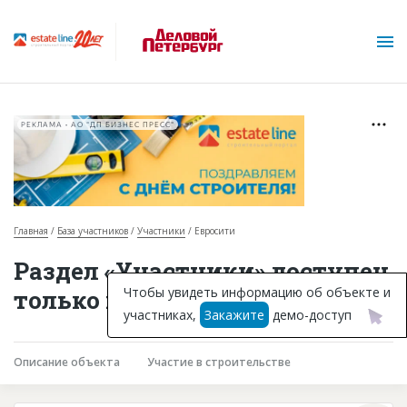
РЕКЛАМА • АО "ДП БИЗНЕС ПРЕСС"
Главная
База участников
Участники
Евросити
О проекте
Раздел «Участники» доступен
Горячие объекты
Чтобы увидеть информацию об объекте и
только подписчикам
участниках,
Закажите
демо-доступ
База строящихся объектов
Инвестпроекты
Описание объекта
Участие в строительстве
Глоссарий