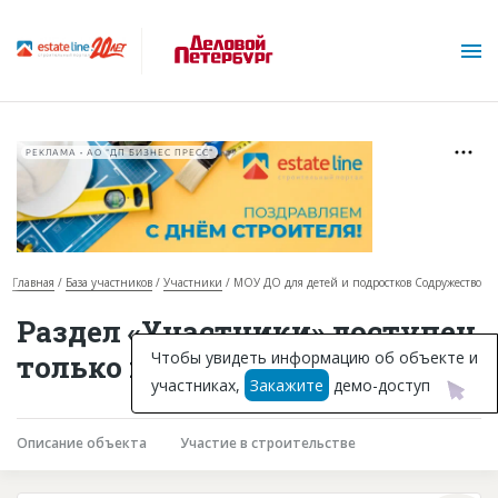
РЕКЛАМА • АО "ДП БИЗНЕС ПРЕСС"
Главная
База участников
Участники
МОУ ДО для детей и подростков Содружество
О проекте
Раздел «Участники» доступен
Горячие объекты
Чтобы увидеть информацию об объекте и
только подписчикам
участниках,
Закажите
демо-доступ
База строящихся объектов
Инвестпроекты
Описание объекта
Участие в строительстве
Глоссарий