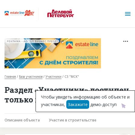
РЕКЛАМА • АО "ДП БИЗНЕС ПРЕСС"
Главная
База участников
Участники
СЗ "МСК"
О проекте
Раздел «Участники» доступен
Горячие объекты
Чтобы увидеть информацию об объекте и
только подписчикам
участниках,
Закажите
демо-доступ
База строящихся объектов
Инвестпроекты
Описание объекта
Участие в строительстве
Глоссарий