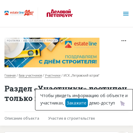
РЕКЛАМА • АО "ДП БИЗНЕС ПРЕСС"
Главная
База участников
Участники
ИСК „Петровский остров“
О проекте
Раздел «Участники» доступен
Горячие объекты
Чтобы увидеть информацию об объекте и
только подписчикам
участниках,
Закажите
демо-доступ
База строящихся объектов
Инвестпроекты
Описание объекта
Участие в строительстве
Глоссарий