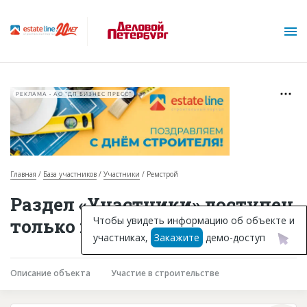
РЕКЛАМА • АО "ДП БИЗНЕС ПРЕСС"
Главная
База участников
Участники
Ремстрой
О проекте
Раздел «Участники» доступен
Горячие объекты
Чтобы увидеть информацию об объекте и
только подписчикам
участниках,
Закажите
демо-доступ
База строящихся объектов
Инвестпроекты
Описание объекта
Участие в строительстве
Глоссарий