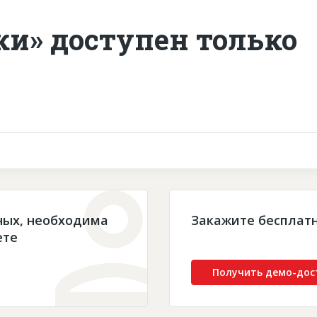
ки» доступен только
ных, необходима
Закажите бесплат
ете
Получить демо-дос