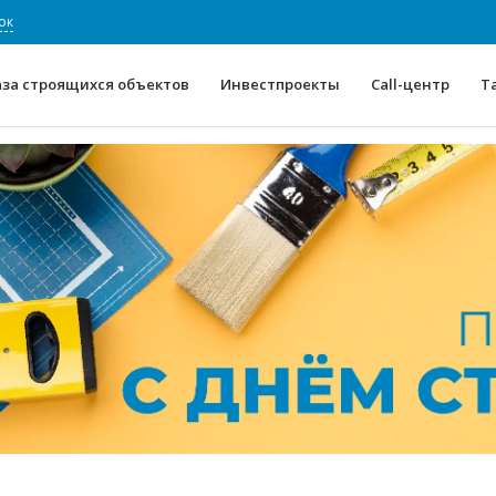
ок
аза строящихся объектов
Инвестпроекты
Call-центр
Т
О проекте
Конкурентные преимуще
Отзывы
Горячие объек
Глоссарий
Новости