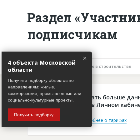
Раздел «Участни
подписчикам
×
4 объекта Московской
Описание объекта
Участие в строительстве
области
Получите подборку объектов по
направлениям: жилые,
коммерческие, промышленные или
Чтобы просматривать больше дан
социально-культурные проекты.
платная подписка в Личном кабин
Получить подборку
Войти
Подробнее о тарифах