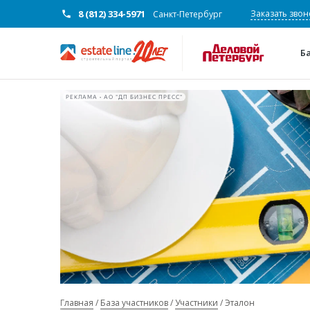
8 (812) 334-5971
Заказать звон
Санкт-Петербург
Б
РЕКЛАМА • АО "ДП БИЗНЕС ПРЕСС"
Главная
База участников
Участники
Эталон