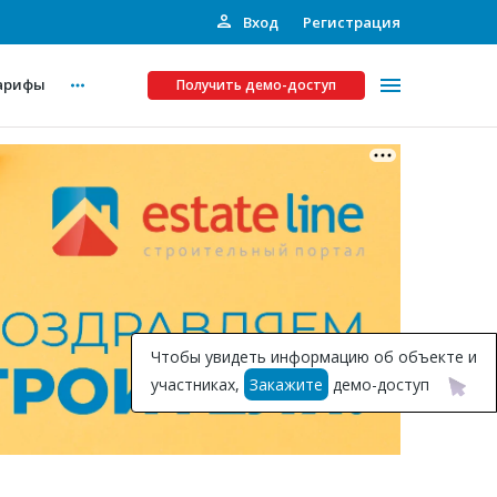
Вход
Регистрация
арифы
Получить демо-доступ
Платные услуги
ства
Рекламодателям
Call-центр
Инвестпроекты
ты
Чтобы увидеть информацию об объекте и
Подписка на Базу
участниках,
Закажите
демо-доступ
Пресс-релизы
Правила работы