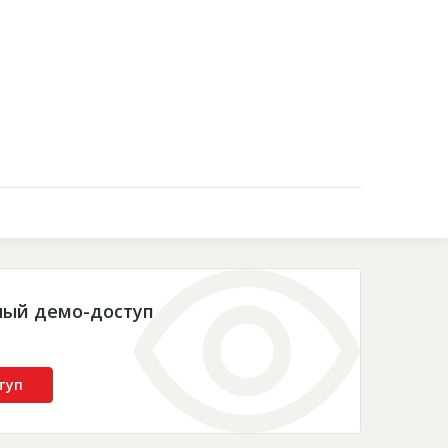
Контакты
ный демо-доступ
туп