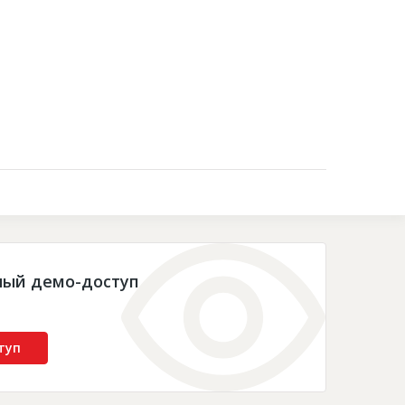
Контакты
ный демо-доступ
туп