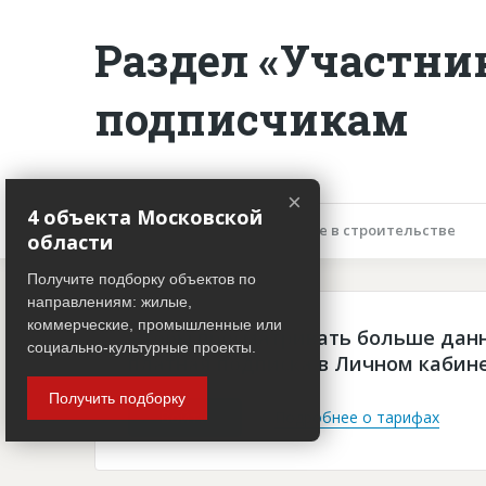
Раздел «Участни
подписчикам
×
4 объекта Московской
Описание объекта
Участие в строительстве
области
Получите подборку объектов по
направлениям: жилые,
коммерческие, промышленные или
Чтобы просматривать больше дан
социально-культурные проекты.
платная подписка в Личном кабин
Получить подборку
Войти
Подробнее о тарифах