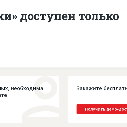
ки» доступен только
ных, необходима
Закажите бесплат
ете
Получить демо-дос