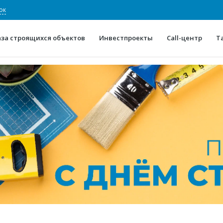
ок
аза строящихся объектов
Инвестпроекты
Call-центр
Т
О проекте
Конкурентные преимуще
Отзывы
Горячие объек
Глоссарий
Новости