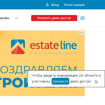
Вход
Регистрация
арифы
Получить демо-доступ
Платные услуги
ства
Рекламодателям
Call-центр
Инвестпроекты
ты
Чтобы увидеть информацию об объекте и
Подписка на Базу
участниках,
Закажите
демо-доступ
Пресс-релизы
Правила работы