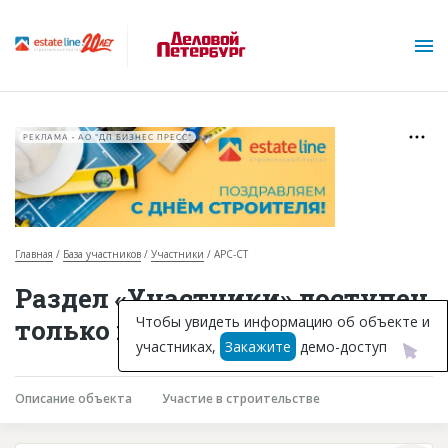
РЕКЛАМА • АО "ДП БИЗНЕС ПРЕСС"
Главная
База участников
Участники
АРС-СТ
О проекте
Раздел «Участники» доступен
Горячие объекты
Чтобы увидеть информацию об объекте и
только подписчикам
участниках,
Закажите
демо-доступ
База строящихся объектов
Инвестпроекты
Описание объекта
Участие в строительстве
Глоссарий