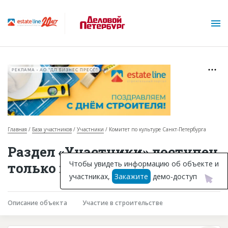
РЕКЛАМА • АО "ДП БИЗНЕС ПРЕСС"
Главная
База участников
Участники
Комитет по культуре Санкт-Петербурга
О проекте
Раздел «Участники» доступен
Горячие объекты
Чтобы увидеть информацию об объекте и
только подписчикам
участниках,
Закажите
демо-доступ
База строящихся объектов
Инвестпроекты
Описание объекта
Участие в строительстве
Глоссарий