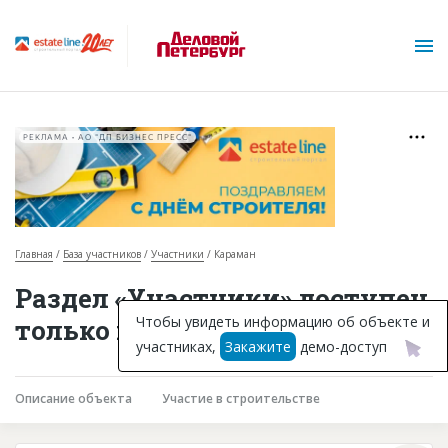
РЕКЛАМА • АО "ДП БИЗНЕС ПРЕСС"
Главная
База участников
Участники
Караман
О проекте
Раздел «Участники» доступен
Горячие объекты
Чтобы увидеть информацию об объекте и
только подписчикам
участниках,
Закажите
демо-доступ
База строящихся объектов
Инвестпроекты
Описание объекта
Участие в строительстве
Глоссарий