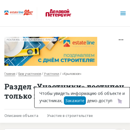
РЕКЛАМА • АО "ДП БИЗНЕС ПРЕСС"
Главная
База участников
Участники
«Крыловское»
О проекте
Раздел «Участники» доступен
Горячие объекты
Чтобы увидеть информацию об объекте и
только подписчикам
участниках,
Закажите
демо-доступ
База строящихся объектов
Инвестпроекты
Описание объекта
Участие в строительстве
Глоссарий