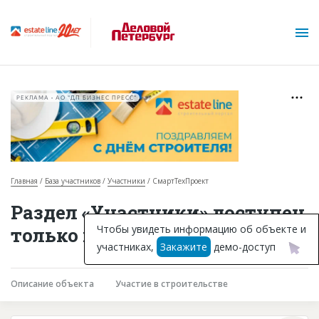
РЕКЛАМА • АО "ДП БИЗНЕС ПРЕСС"
Главная
База участников
Участники
СмартТехПроект
О проекте
Раздел «Участники» доступен
Горячие объекты
Чтобы увидеть информацию об объекте и
только подписчикам
участниках,
Закажите
демо-доступ
База строящихся объектов
Инвестпроекты
Описание объекта
Участие в строительстве
Глоссарий