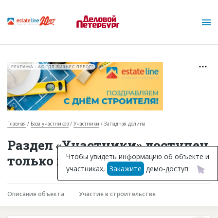
РЕКЛАМА • АО "ДП БИЗНЕС ПРЕСС"
Главная
База участников
Участники
Западная долина
О проекте
Раздел «Участники» доступен
Горячие объекты
Чтобы увидеть информацию об объекте и
только подписчикам
участниках,
Закажите
демо-доступ
База строящихся объектов
Инвестпроекты
Описание объекта
Участие в строительстве
Глоссарий