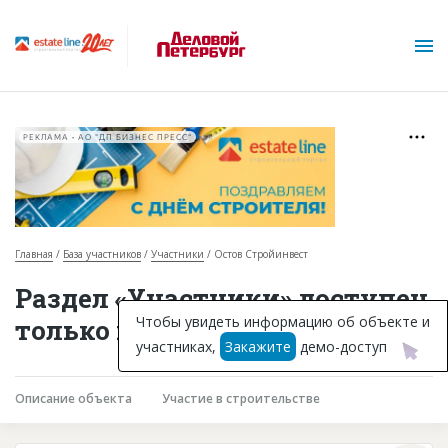
РЕКЛАМА • АО "ДП БИЗНЕС ПРЕСС"
Главная
База участников
Участники
Остов Стройинвест
О проекте
Раздел «Участники» доступен
Горячие объекты
Чтобы увидеть информацию об объекте и
только подписчикам
участниках,
Закажите
демо-доступ
База строящихся объектов
Инвестпроекты
Описание объекта
Участие в строительстве
Глоссарий