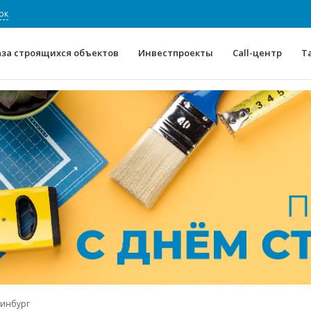
ок
аза строящихся объектов
Инвестпроекты
Call-центр
Т
О проекте
Конкурентные преимуще
Отзывы
Горячие объек
Глоссарий
Новости
ринбург