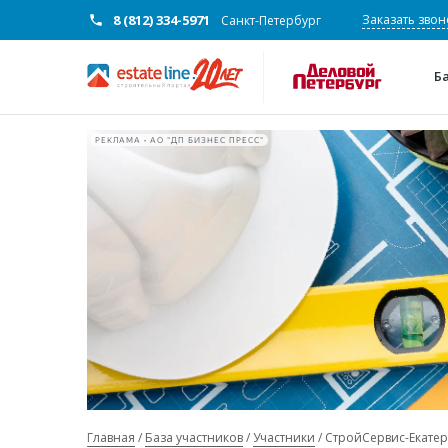
8 (812) 334-5971
Заказать звон
Санкт-Петербург
Б
РЕКЛАМА • АО "ДП БИЗНЕС ПРЕСС"
Главная
База участников
Участники
СтройСервис-Екате