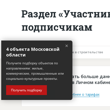
Раздел «Участни
подписчикам
×
4 объекта Московской
Описание объекта
Участие в строительстве
области
Получите подборку объектов по
направлениям: жилые,
коммерческие, промышленные или
Чтобы просматривать больше дан
социально-культурные проекты.
платная подписка в Личном кабин
Получить подборку
Войти
Подробнее о тарифах