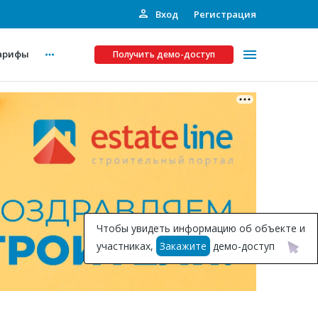
Вход
Регистрация
арифы
Получить демо-доступ
Платные услуги
ства
Рекламодателям
Call-центр
Инвестпроекты
ты
Чтобы увидеть информацию об объекте и
Подписка на Базу
участниках,
Закажите
демо-доступ
Пресс-релизы
Правила работы