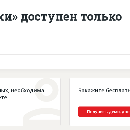
ки» доступен только
ных, необходима
Закажите бесплат
ете
Получить демо-дос