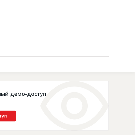
Контакты
ный демо-доступ
туп