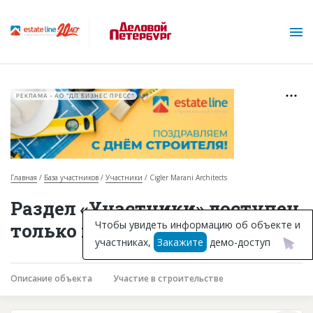
РЕКЛАМА • АО "ДП БИЗНЕС ПРЕСС"
Главная
База участников
Участники
Cigler Marani Architects
О проекте
Раздел «Участники» доступен
Горячие объекты
Чтобы увидеть информацию об объекте и
только подписчикам
участниках,
Закажите
демо-доступ
База строящихся объектов
Инвестпроекты
Описание объекта
Участие в строительстве
Глоссарий