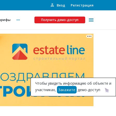
Вход
Регистрация
арифы
Получить демо-доступ
Платные услуги
ства
Рекламодателям
Call-центр
Инвестпроекты
ты
Чтобы увидеть информацию об объекте и
Подписка на Базу
участниках,
Закажите
демо-доступ
Пресс-релизы
Правила работы