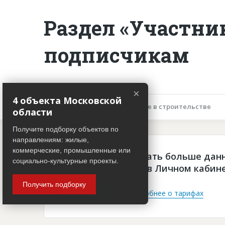
Раздел «Участни
подписчикам
×
4 объекта Московской
Описание объекта
Участие в строительстве
области
Получите подборку объектов по
направлениям: жилые,
коммерческие, промышленные или
Чтобы просматривать больше дан
социально-культурные проекты.
платная подписка в Личном кабин
Получить подборку
Войти
Подробнее о тарифах