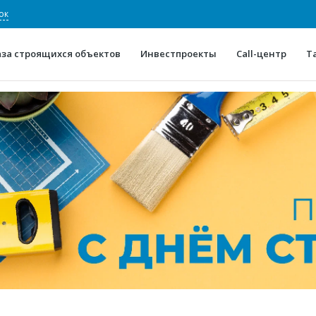
ок
аза строящихся объектов
Инвестпроекты
Call-центр
Т
О проекте
Конкурентные преимуще
Отзывы
Горячие объек
Глоссарий
Новости