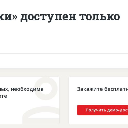
ки» доступен только
ных, необходима
Закажите бесплат
ете
Получить демо-дос