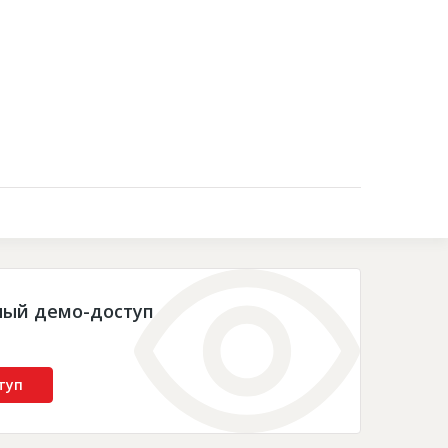
Контакты
ный демо-доступ
туп