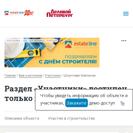
РЕКЛАМА • АО "ДП БИЗНЕС ПРЕСС"
Главная
База участников
Участники
Шпунтовая Компания
О проекте
Раздел «Участники» доступен
Горячие объекты
Чтобы увидеть информацию об объекте и
только подписчикам
участниках,
Закажите
демо-доступ
База строящихся объектов
Инвестпроекты
Описание объекта
Участие в строительстве
Глоссарий