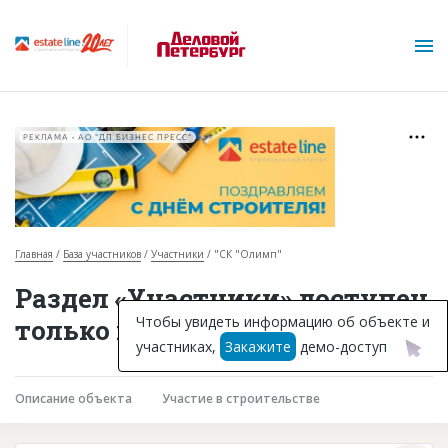
РЕКЛАМА • АО "ДП БИЗНЕС ПРЕСС"
Главная
База участников
Участники
"СК "Олимп"
О проекте
Раздел «Участники» доступен
Горячие объекты
Чтобы увидеть информацию об объекте и
только подписчикам
участниках,
Закажите
демо-доступ
База строящихся объектов
Инвестпроекты
Описание объекта
Участие в строительстве
Глоссарий