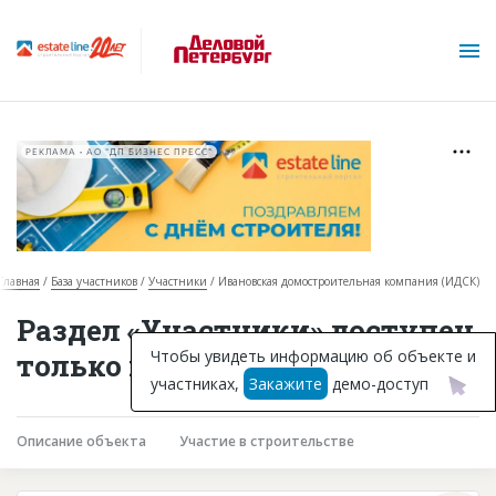
РЕКЛАМА • АО "ДП БИЗНЕС ПРЕСС"
Главная
База участников
Участники
Ивановская домостроительная компания (ИДСК)
О проекте
Раздел «Участники» доступен
Горячие объекты
Чтобы увидеть информацию об объекте и
только подписчикам
участниках,
Закажите
демо-доступ
База строящихся объектов
Инвестпроекты
Описание объекта
Участие в строительстве
Глоссарий