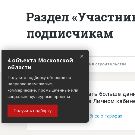
Раздел «Участни
подписчикам
×
4 объекта Московской
Описание объекта
Участие в строительстве
области
Получите подборку объектов по
направлениям: жилые,
коммерческие, промышленные или
Чтобы просматривать больше дан
социально-культурные проекты.
платная подписка в Личном кабин
Получить подборку
Войти
Подробнее о тарифах