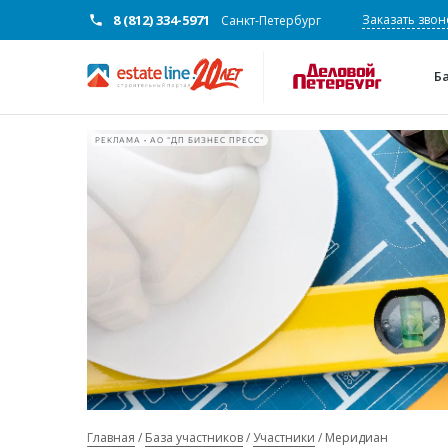
8 (812) 334-5971
Заказать звон
Санкт-Петербург
Б
РЕКЛАМА • АО "ДП БИЗНЕС ПРЕСС"
Главная
База участников
Участники
Меридиан