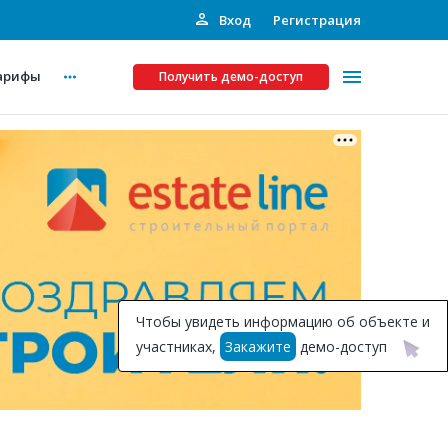
Вход
Регистрация
арифы
Получить демо-доступ
Платные услуги
ства
Рекламодателям
Call-центр
Инвестпроекты
ты
Чтобы увидеть информацию об объекте и
Подписка на Базу
участниках,
Закажите
демо-доступ
Пресс-релизы
Правила работы