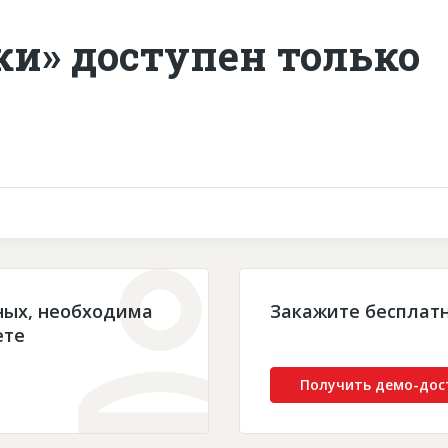
ки» доступен только
ных, необходима
Закажите бесплат
ете
Получить демо-дос