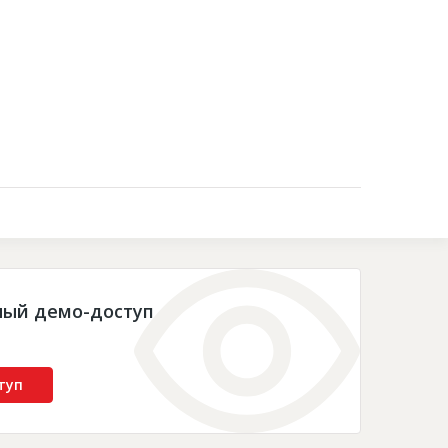
Контакты
ный демо-доступ
туп