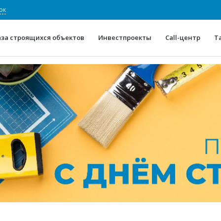
ок
аза строящихся объектов
Инвестпроекты
Call-центр
Т
О проекте
Конкурентные преимуще
Отзывы
Горячие объек
Глоссарий
Новости