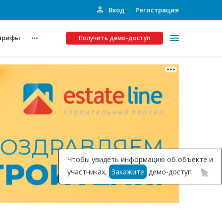
Вход
Регистрация
арифы
Получить демо-доступ
Платные услуги
ства
Рекламодателям
Call-центр
Инвестпроекты
ты
Чтобы увидеть информацию об объекте и
Подписка на Базу
участниках,
Закажите
демо-доступ
Пресс-релизы
Правила работы