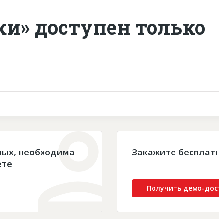
ки» доступен только
ных, необходима
Закажите бесплат
ете
Получить демо-дос