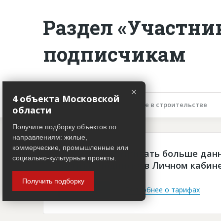
Раздел «Участни
подписчикам
×
4 объекта Московской
Описание объекта
Участие в строительстве
области
Получите подборку объектов по
направлениям: жилые,
коммерческие, промышленные или
Чтобы просматривать больше дан
социально-культурные проекты.
платная подписка в Личном кабин
Получить подборку
Войти
Подробнее о тарифах