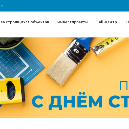
ок
аза строящихся объектов
Инвестпроекты
Call-центр
Т
О проекте
Конкурентные преимуще
Отзывы
Горячие объек
Глоссарий
Новости