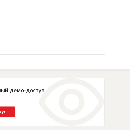
Контакты
ный демо-доступ
туп