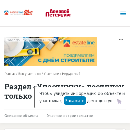
РЕКЛАМА • АО "ДП БИЗНЕС ПРЕСС"
Главная
База участников
Участники
Нерудзапсиб
О проекте
Раздел «Участники» доступен
Горячие объекты
Чтобы увидеть информацию об объекте и
только подписчикам
участниках,
Закажите
демо-доступ
База строящихся объектов
Инвестпроекты
Описание объекта
Участие в строительстве
Глоссарий