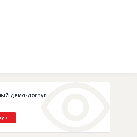
Контакты
ный демо-доступ
туп