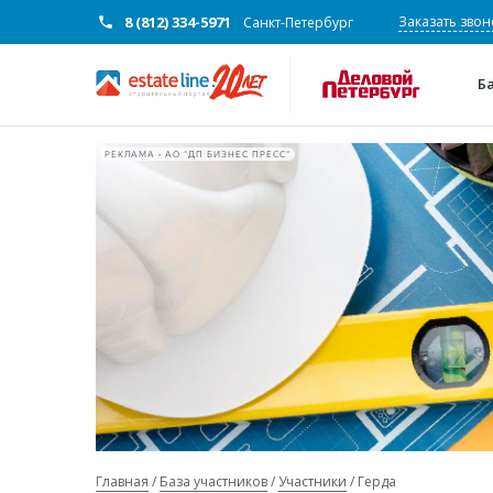
8 (812) 334-5971
Заказать звон
Санкт-Петербург
Б
РЕКЛАМА • АО "ДП БИЗНЕС ПРЕСС"
Главная
База участников
Участники
Герда