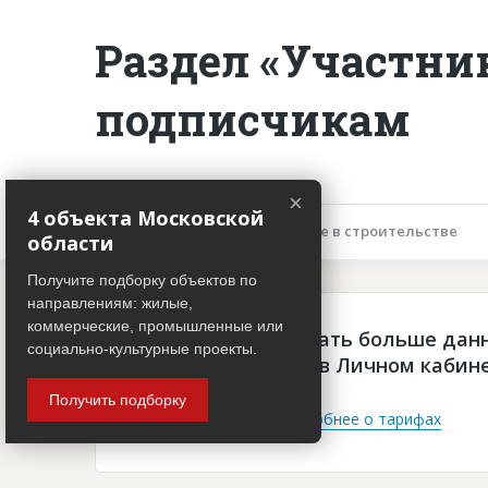
Раздел «Участни
подписчикам
×
4 объекта Московской
Описание объекта
Участие в строительстве
области
Получите подборку объектов по
направлениям: жилые,
коммерческие, промышленные или
Чтобы просматривать больше дан
социально-культурные проекты.
платная подписка в Личном кабин
Получить подборку
Войти
Подробнее о тарифах