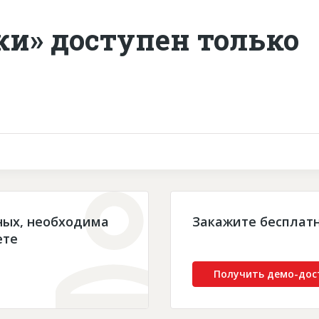
ки» доступен только
ных, необходима
Закажите бесплат
ете
Получить демо-дос