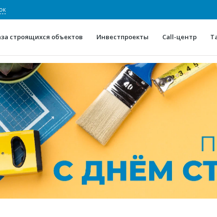
ок
аза строящихся объектов
Инвестпроекты
Call-центр
Т
О проекте
Конкурентные преимуще
Отзывы
Горячие объек
Глоссарий
Новости