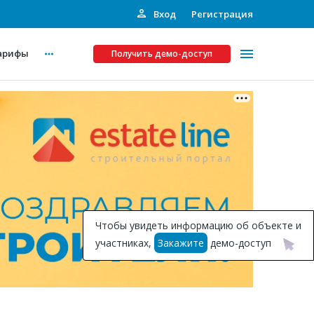
Вход
Регистрация
арифы
Получить демо-доступ
Платные услуги
ства
Рекламодателям
Call-центр
Инвестпроекты
ты
Чтобы увидеть информацию об объекте и
Подписка на Базу
участниках,
Закажите
демо-доступ
Пресс-релизы
Правила работы