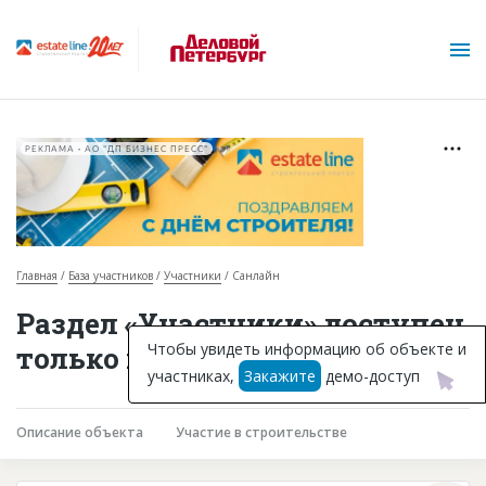
РЕКЛАМА • АО "ДП БИЗНЕС ПРЕСС"
Главная
База участников
Участники
Санлайн
О проекте
Раздел «Участники» доступен
Горячие объекты
Чтобы увидеть информацию об объекте и
только подписчикам
участниках,
Закажите
демо-доступ
База строящихся объектов
Инвестпроекты
Описание объекта
Участие в строительстве
Глоссарий