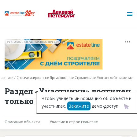
РЕКЛАМА • АО "ДП БИЗНЕС ПРЕСС"
частники
Специализированное Промышленное Строительное Монтажное Управление
О проекте
Раздел «Участники» доступен
Горячие объекты
Чтобы увидеть информацию об объекте и
только подписчикам
участниках,
Закажите
демо-доступ
База строящихся объектов
Инвестпроекты
Описание объекта
Участие в строительстве
Глоссарий