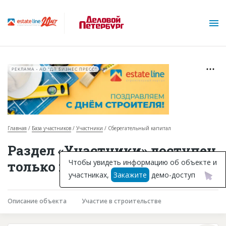
РЕКЛАМА • АО "ДП БИЗНЕС ПРЕСС"
Главная
База участников
Участники
Сберегательный капитал
О проекте
Раздел «Участники» доступен
Горячие объекты
Чтобы увидеть информацию об объекте и
только подписчикам
участниках,
Закажите
демо-доступ
База строящихся объектов
Инвестпроекты
Описание объекта
Участие в строительстве
Глоссарий