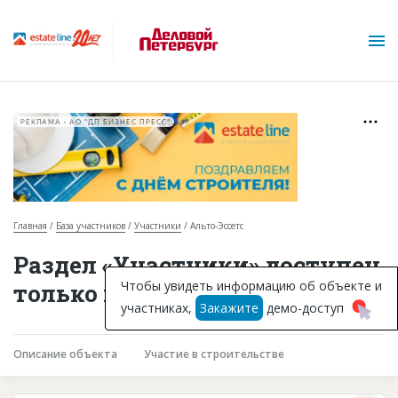
РЕКЛАМА • АО "ДП БИЗНЕС ПРЕСС"
Главная
База участников
Участники
Альто-Эссетс
О проекте
Раздел «Участники» доступен
Горячие объекты
Чтобы увидеть информацию об объекте и
только подписчикам
участниках,
Закажите
демо-доступ
База строящихся объектов
Инвестпроекты
Описание объекта
Участие в строительстве
Глоссарий