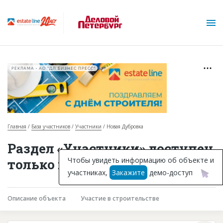
РЕКЛАМА • АО "ДП БИЗНЕС ПРЕСС"
Главная
База участников
Участники
Новая Дубровка
О проекте
Раздел «Участники» доступен
Горячие объекты
Чтобы увидеть информацию об объекте и
только подписчикам
участниках,
Закажите
демо-доступ
База строящихся объектов
Инвестпроекты
Описание объекта
Участие в строительстве
Глоссарий