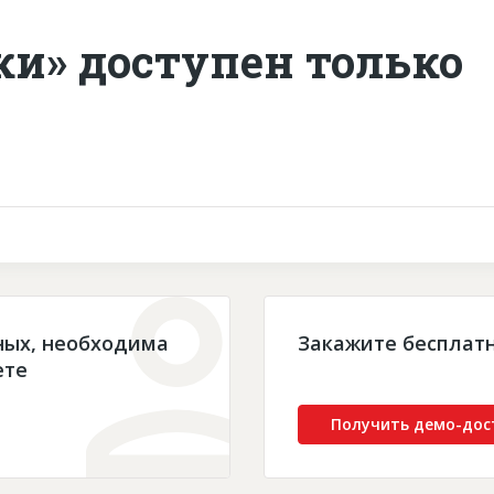
ки» доступен только
ных, необходима
Закажите бесплат
ете
Получить демо-дос