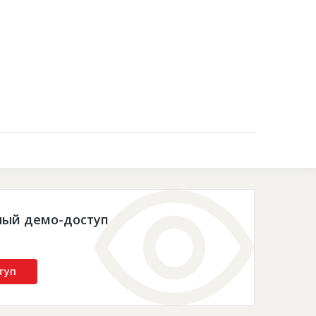
Контакты
ный демо-доступ
туп