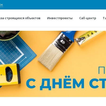
ок
аза строящихся объектов
Инвестпроекты
Call-центр
Т
О проекте
Конкурентные преимуще
Отзывы
Горячие объек
Глоссарий
Новости