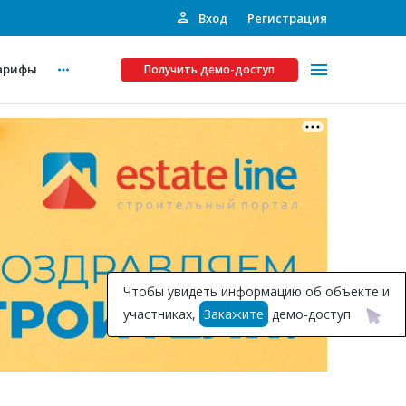
Вход
Регистрация
арифы
Получить демо-доступ
Платные услуги
ства
Рекламодателям
Call-центр
Инвестпроекты
ты
Чтобы увидеть информацию об объекте и
Подписка на Базу
участниках,
Закажите
демо-доступ
Пресс-релизы
Правила работы