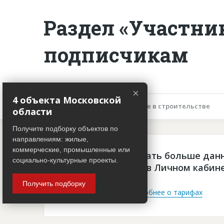
Раздел «Участни
подписчикам
×
4 объекта Московской
Описание объекта
Участие в строительстве
области
Получите подборку объектов по
направлениям: жилые,
коммерческие, промышленные или
Чтобы просматривать больше дан
социально-культурные проекты.
платная подписка в Личном кабин
Получить подборку
Войти
Подробнее о тарифах