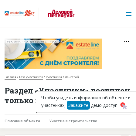
РЕКЛАМА • АО "ДП БИЗНЕС ПРЕСС"
Главная
База участников
Участники
Ленстрой
О проекте
Раздел «Участники» доступен
Горячие объекты
Чтобы увидеть информацию об объекте и
только подписчикам
участниках,
Закажите
демо-доступ
База строящихся объектов
Инвестпроекты
Описание объекта
Участие в строительстве
Глоссарий