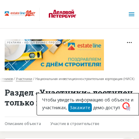
РЕКЛАМА • АО "ДП БИЗНЕС ПРЕСС"
астников
Участники
Национальная инвестиционно-строительная корпорация (НИСК)
О проекте
Раздел «Участники» доступен
Горячие объекты
Чтобы увидеть информацию об объекте и
только подписчикам
участниках,
Закажите
демо-доступ
База строящихся объектов
Инвестпроекты
Описание объекта
Участие в строительстве
Глоссарий