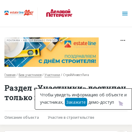
РЕКЛАМА • АО "ДП БИЗНЕС ПРЕСС"
Главная
База участников
Участники
СтройИнвестЛига
О проекте
Раздел «Участники» доступен
Горячие объекты
Чтобы увидеть информацию об объекте и
только подписчикам
участниках,
Закажите
демо-доступ
База строящихся объектов
Инвестпроекты
Описание объекта
Участие в строительстве
Глоссарий