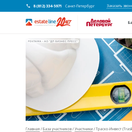
8 (812) 334-5971
Заказать звон
Санкт-Петербург
Б
РЕКЛАМА • АО "ДП БИЗНЕС ПРЕСС"
Главная
База участников
Участники
Траско-Инвест (Trask