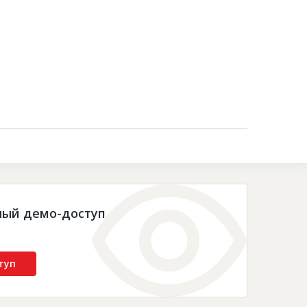
Контакты
ный демо-доступ
туп