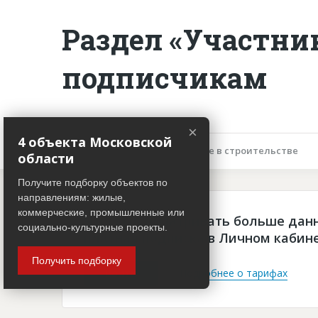
Раздел «Участни
подписчикам
×
4 объекта Московской
Описание объекта
Участие в строительстве
области
Получите подборку объектов по
направлениям: жилые,
коммерческие, промышленные или
Чтобы просматривать больше дан
социально-культурные проекты.
платная подписка в Личном кабин
Получить подборку
Войти
Подробнее о тарифах