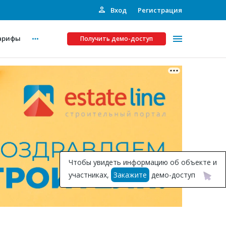
Вход
Регистрация
арифы
Получить демо-доступ
Платные услуги
ства
Рекламодателям
Call-центр
Инвестпроекты
ты
Чтобы увидеть информацию об объекте и
Подписка на Базу
участниках,
Закажите
демо-доступ
Пресс-релизы
Правила работы