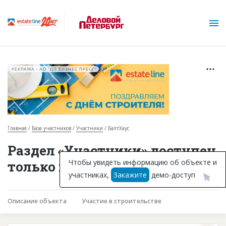
РЕКЛАМА • АО "ДП БИЗНЕС ПРЕСС"
Главная
База участников
Участники
БалтХаус
О проекте
Раздел «Участники» доступен
Горячие объекты
Чтобы увидеть информацию об объекте и
только подписчикам
участниках,
Закажите
демо-доступ
База строящихся объектов
Инвестпроекты
Описание объекта
Участие в строительстве
Глоссарий