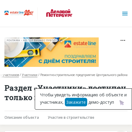
РЕКЛАМА • АО "ДП БИЗНЕС ПРЕСС"
за участников
Участники
Ремонтно-строительное предприятие Центрального района
О проекте
Раздел «Участники» доступен
Горячие объекты
Чтобы увидеть информацию об объекте и
только подписчикам
участниках,
Закажите
демо-доступ
База строящихся объектов
Инвестпроекты
Описание объекта
Участие в строительстве
Глоссарий