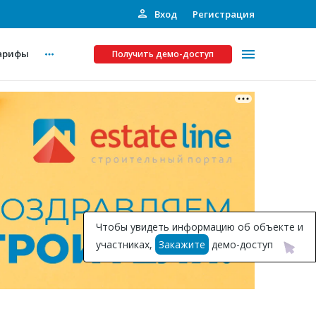
Вход
Регистрация
арифы
Получить демо-доступ
Платные услуги
ства
Рекламодателям
Call-центр
Инвестпроекты
ты
Чтобы увидеть информацию об объекте и
Подписка на Базу
участниках,
Закажите
демо-доступ
Пресс-релизы
Правила работы