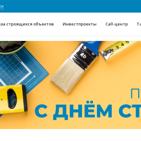
ок
аза строящихся объектов
Инвестпроекты
Call-центр
Т
О проекте
Конкурентные преимуще
Отзывы
Горячие объек
Глоссарий
Новости