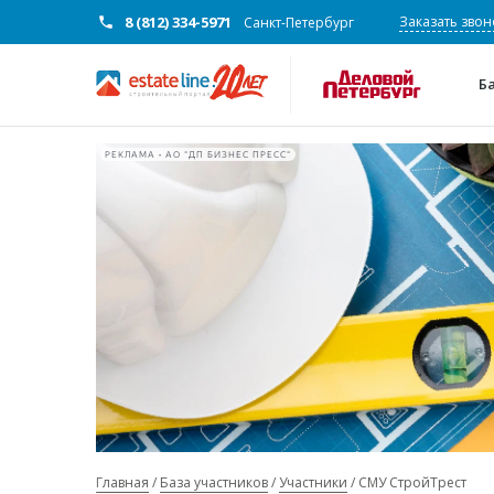
8 (812) 334-5971
Заказать звон
Санкт-Петербург
Б
РЕКЛАМА • АО "ДП БИЗНЕС ПРЕСС"
Главная
База участников
Участники
СМУ СтройТрест