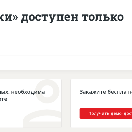
ки» доступен только
ных, необходима
Закажите бесплат
ете
Получить демо-дос