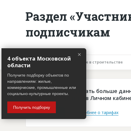
Раздел «Участни
подписчикам
×
4 объекта Московской
Описание объекта
Участие в строительстве
области
Получите подборку объектов по
направлениям: жилые,
коммерческие, промышленные или
Чтобы просматривать больше дан
социально-культурные проекты.
платная подписка в Личном кабин
Получить подборку
Войти
Подробнее о тарифах