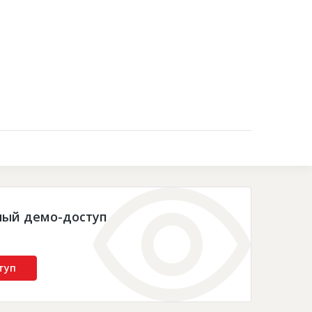
Контакты
ный демо-доступ
туп