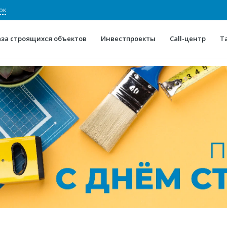
ок
аза строящихся объектов
Инвестпроекты
Call-центр
Т
О проекте
Конкурентные преимуще
Отзывы
Горячие объек
Глоссарий
Новости