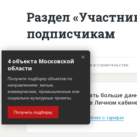
Раздел «Участни
подписчикам
×
4 объекта Московской
Описание объекта
Участие в строительстве
области
Получите подборку объектов по
направлениям: жилые,
коммерческие, промышленные или
Чтобы просматривать больше дан
социально-культурные проекты.
платная подписка в Личном кабин
Получить подборку
Войти
Подробнее о тарифах