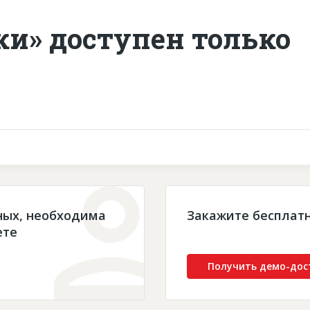
ки» доступен только
ных, необходима
Закажите бесплат
ете
Получить демо-дос