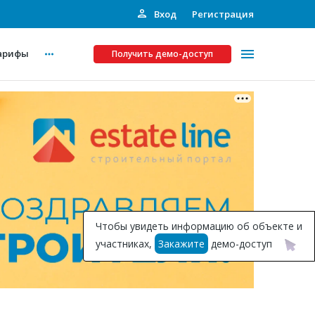
Вход
Регистрация
арифы
Получить демо-доступ
Платные услуги
ства
Рекламодателям
Call-центр
Инвестпроекты
ты
Чтобы увидеть информацию об объекте и
Подписка на Базу
участниках,
Закажите
демо-доступ
Пресс-релизы
Правила работы