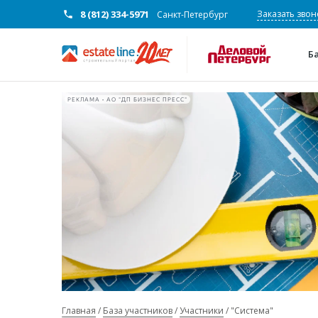
8 (812) 334-5971
Заказать звон
Санкт-Петербург
Б
РЕКЛАМА • АО "ДП БИЗНЕС ПРЕСС"
Главная
База участников
Участники
"Система"