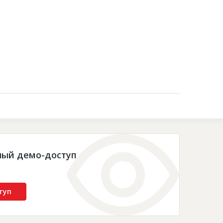
Контакты
ный демо-доступ
туп