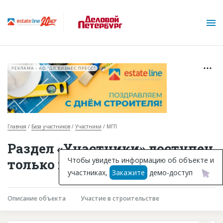
РЕКЛАМА • АО "ДП БИЗНЕС ПРЕСС"
Главная
База участников
Участники
МГП
О проекте
Раздел «Участники» доступен
Горячие объекты
Чтобы увидеть информацию об объекте и
только подписчикам
участниках,
Закажите
демо-доступ
База строящихся объектов
Инвестпроекты
Описание объекта
Участие в строительстве
Глоссарий