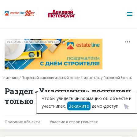
РЕКЛАМА • АО "ДП БИЗНЕС ПРЕСС"
Участники
Покровский ставропигиальный женский монастырь у Покровской Заставы
О проекте
Раздел «Участники» доступен
Горячие объекты
Чтобы увидеть информацию об объекте и
только подписчикам
участниках,
Закажите
демо-доступ
База строящихся объектов
Инвестпроекты
Описание объекта
Участие в строительстве
Глоссарий