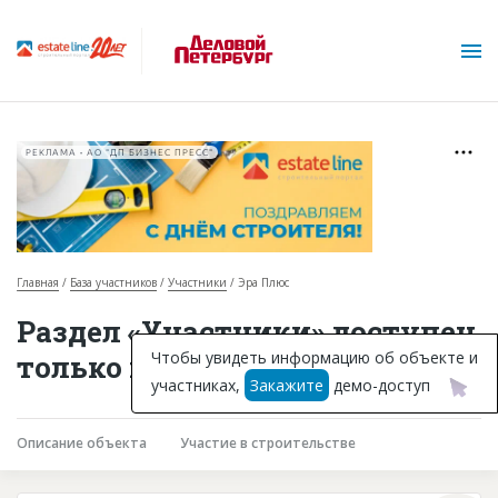
РЕКЛАМА • АО "ДП БИЗНЕС ПРЕСС"
Главная
База участников
Участники
Эра Плюс
О проекте
Раздел «Участники» доступен
Горячие объекты
Чтобы увидеть информацию об объекте и
только подписчикам
участниках,
Закажите
демо-доступ
База строящихся объектов
Инвестпроекты
Описание объекта
Участие в строительстве
Глоссарий