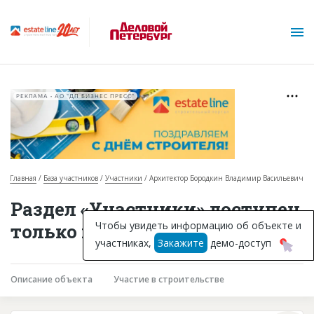
РЕКЛАМА • АО "ДП БИЗНЕС ПРЕСС"
Главная
База участников
Участники
Архитектор Бородкин Владимир Васильевич
О проекте
Раздел «Участники» доступен
Горячие объекты
Чтобы увидеть информацию об объекте и
только подписчикам
участниках,
Закажите
демо-доступ
База строящихся объектов
Инвестпроекты
Описание объекта
Участие в строительстве
Глоссарий