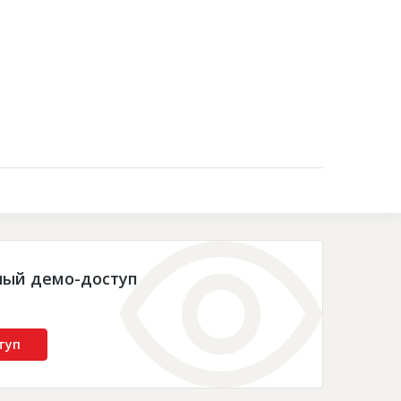
Контакты
ный демо-доступ
туп