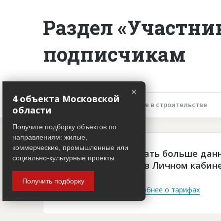
Раздел «Участни
подписчикам
×
4 объекта Московской
Описание объекта
Участие в строительстве
области
Получите подборку объектов по
направлениям: жилые,
коммерческие, промышленные или
Чтобы просматривать больше дан
социально-культурные проекты.
платная подписка в Личном кабин
Получить подборку
Войти
Подробнее о тарифах