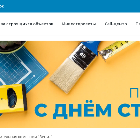
ок
аза строящихся объектов
Инвестпроекты
Call-центр
Т
О проекте
Конкурентные преимуще
Отзывы
Горячие объек
Глоссарий
Новости
тельная компания "Зенит"