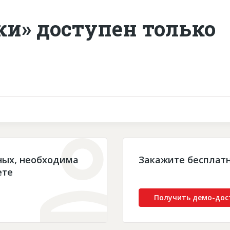
ки» доступен только
ных, необходима
Закажите бесплат
ете
Получить демо-дос