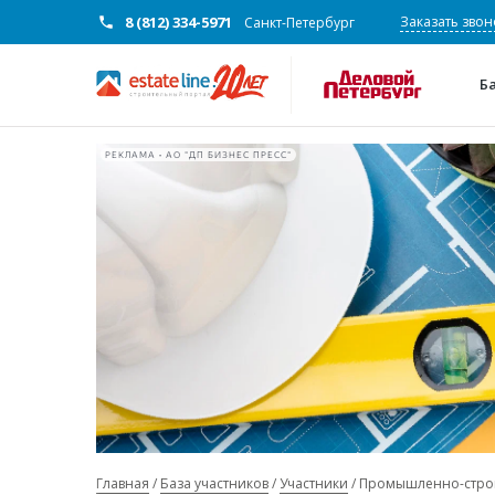
8 (812) 334-5971
Заказать звон
Санкт-Петербург
Б
РЕКЛАМА • АО "ДП БИЗНЕС ПРЕСС"
Главная
База участников
Участники
Промышленно-строи