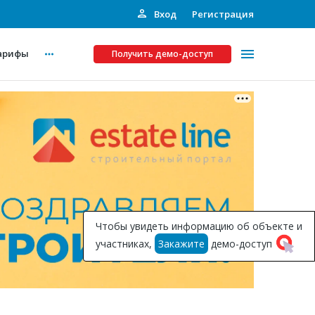
Вход
Регистрация
арифы
Получить демо-доступ
Платные услуги
ства
Рекламодателям
Call-центр
Инвестпроекты
ты
Чтобы увидеть информацию об объекте и
Подписка на Базу
участниках,
Закажите
демо-доступ
Пресс-релизы
Правила работы