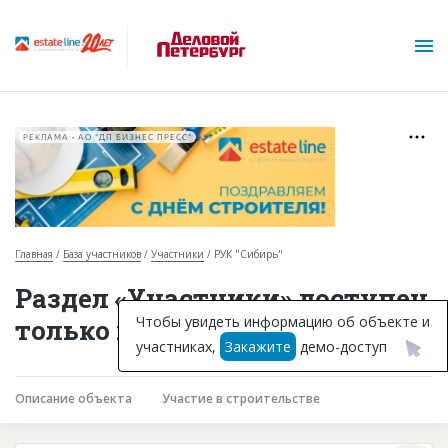
РЕКЛАМА • АО "ДП БИЗНЕС ПРЕСС"
Главная
База участников
Участники
РУК "Сибирь"
О проекте
Раздел «Участники» доступен
Горячие объекты
Чтобы увидеть информацию об объекте и
только подписчикам
участниках,
Закажите
демо-доступ
База строящихся объектов
Инвестпроекты
Описание объекта
Участие в строительстве
Глоссарий