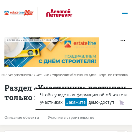
РЕКЛАМА • АО "ДП БИЗНЕС ПРЕСС"
ная
База участников
Участники
Управление образования администрации г.Фрязино
О проекте
Раздел «Участники» доступен
Горячие объекты
Чтобы увидеть информацию об объекте и
только подписчикам
участниках,
Закажите
демо-доступ
База строящихся объектов
Инвестпроекты
Описание объекта
Участие в строительстве
Глоссарий