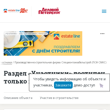
РЕКЛАМА • АО "ДП БИЗНЕС ПРЕСС"
Участники
Производственно-строительная фирма Спецмонтажкабельстрой (ПСФ СМКС)
О проекте
Раздел «Участники» доступен
Горячие объекты
Чтобы увидеть информацию об объекте и
только подписчикам
участниках,
Закажите
демо-доступ
База строящихся объектов
Инвестпроекты
Описание объекта
Участие в строительстве
Глоссарий